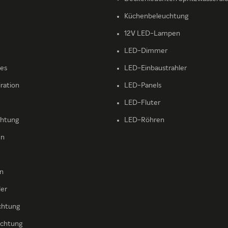
Küchenbeleuchtung
12V LED-Lampen
LED-Dimmer
ies
LED-Einbaustrahler
iration
LED-Panels
LED-Fluter
htung
LED-Röhren
en
en
ler
chtung
chtung