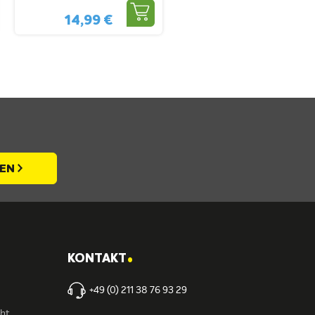
Für Überdachungen
14,99 €
Und Fassaden
REN
.
KONTAKT
+49 (0) 211 38 76 93 29
cht