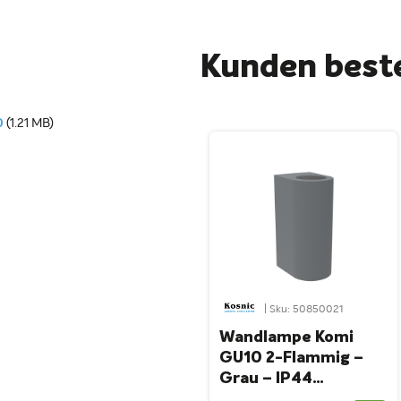
Kunden beste
0
(1.21 MB)
| Sku: 50850021
Wandlampe Komi
GU10 2-Flammig –
Grau – IP44
Wasserfest ABS –