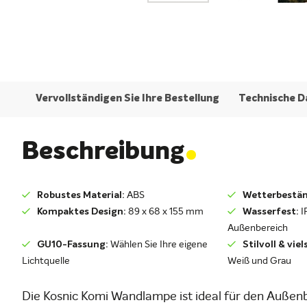
Vervollständigen Sie Ihre Bestellung
Technische D
.
Beschreibung
Robustes Material:
ABS
Wetterbestän
Kompaktes Design:
89 x 68 x 155 mm
Wasserfest:
IP
Außenbereich
GU10-Fassung:
Wählen Sie Ihre eigene
Stilvoll & viel
Lichtquelle
Weiß und Grau
Die Kosnic Komi Wandlampe ist ideal für den Außenb