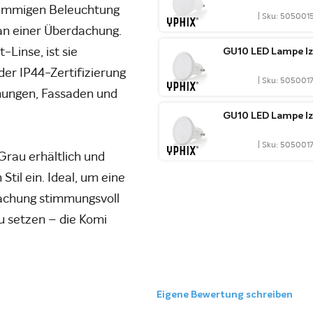
lammigen Beleuchtung
| Sku: 505001
an einer Überdachung.
Linse, ist sie
GU10 LED Lampe Iz
der IP44-Zertifizierung
| Sku: 505001
chungen, Fassaden und
GU10 LED Lampe I
| Sku: 505001
rau erhältlich und
til ein. Ideal, um eine
achung stimmungsvoll
u setzen – die Komi
Eigene Bewertung schreiben