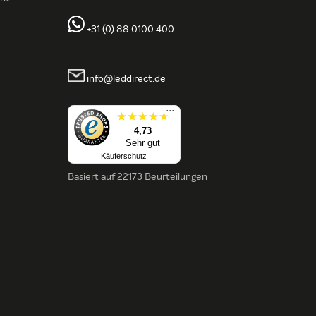
+31 (0) 88 0100 400
info@leddirect.de
...
4,73
Sehr gut
Käuferschutz
Basiert auf
22173 Beurteilungen