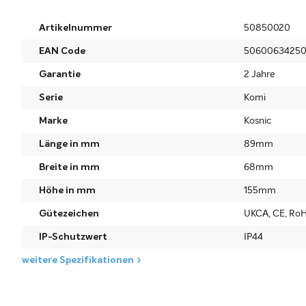
Artikelnummer
50850020
EAN Code
50600634250
Garantie
2 Jahre
Serie
Komi
Marke
Kosnic
Länge in mm
89mm
Breite in mm
68mm
Höhe in mm
155mm
Gütezeichen
UKCA, CE, Ro
IP-Schutzwert
IP44
weitere Spezifikationen