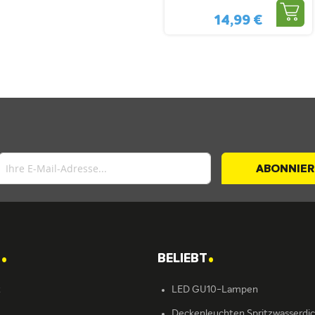
Für Überdachungen
14,99 €
Und Fassaden
ABONNIE
.
.
T
BELIEBT
t
LED GU10-Lampen
Deckenleuchten Spritzwasserdi