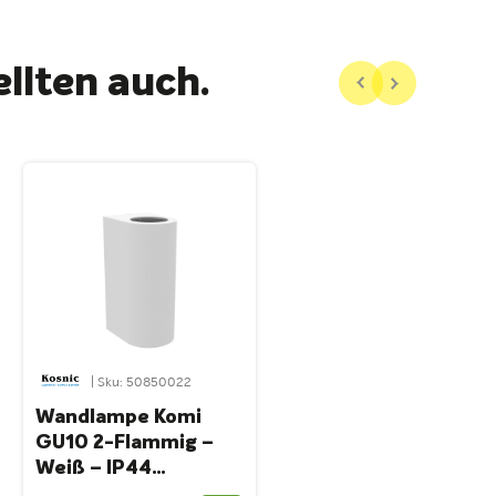
llten auch.
| Sku: 50850022
Wandlampe Komi
GU10 2-Flammig –
Weiß – IP44
Wasserfest ABS –