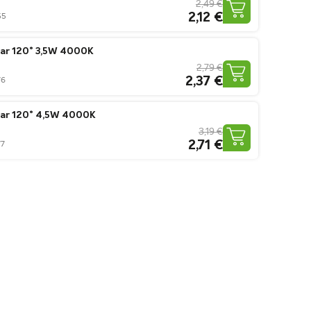
2,49 €
2,12 €
55
ar 120° 3,5W 4000K
2,79 €
2,37 €
76
zar 120° 4,5W 4000K
3,19 €
2,71 €
77