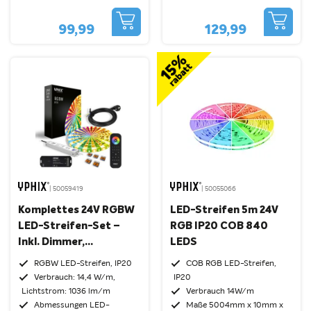
99,99
129,99
| 50059419
| 50055066
Komplettes 24V RGBW
LED-Streifen 5m 24V
LED-Streifen-Set –
RGB IP20 COB 840
Inkl. Dimmer,
LEDS
Fernbedienung Und 24V
RGBW LED-Streifen, IP20
COB RGB LED-Streifen,
Netzteil
Verbrauch: 14,4 W/m,
IP20
Lichtstrom: 1036 lm/m
Verbrauch 14W/m
Abmessungen LED-
Maße 5004mm x 10mm x