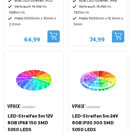
RGB LED-Streifen, IP20
RGB LED-Streifen, IP68
Verbrauch 14,4W/m,
Verbrauch 14,4W/m,
568lm/m
762lm/m
Maße 5000mm x 10mm x
Maße 5000mm x 12,5mm x
2,2mm
5mm
64,99
74,99
| 50054801
| 50055064
LED-Streifen 5m 12V
LED-Streifen 5m 24V
RGB IP68 150 SMD
RGB IP20 300 SMD
5050 LEDS
5050 LEDS