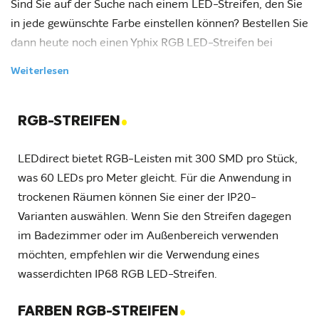
Sind Sie auf der Suche nach einem LED-Streifen, den Sie
in jede gewünschte Farbe einstellen können? Bestellen Sie
dann heute noch einen Yphix RGB LED-Streifen bei
LEDdirect!
Weiterlesen
.
RGB-STREIFEN
LEDdirect bietet RGB LED-Strips mit 300SMD pro Stück.
Pro Meter gibt es also 60 LEDs. Für eine Situation in
LEDdirect bietet RGB-Leisten mit 300 SMD pro Stück,
einem trockenen Raum können Sie sich für eine IP20
was 60 LEDs pro Meter gleicht. Für die Anwendung in
Variante entscheiden, für das Badezimmer oder andere
trockenen Räumen können Sie einer der IP20-
feuchte Räume gibt es auch eine wassergeschützte
Varianten auswählen. Wenn Sie den Streifen dagegen
Variante (IP68).
im Badezimmer oder im Außenbereich verwenden
möchten, empfehlen wir die Verwendung eines
wasserdichten IP68 RGB LED-Streifen.
.
FARBEN RGB-STREIFEN