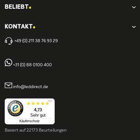
.
BELIEBT
.
KONTAKT
+49 (0) 211 38 76 93 29
+31 (0) 88 0100 400
info@leddirect.de
...
4,73
Sehr gut
Käuferschutz
Basiert auf
22173 Beurteilungen