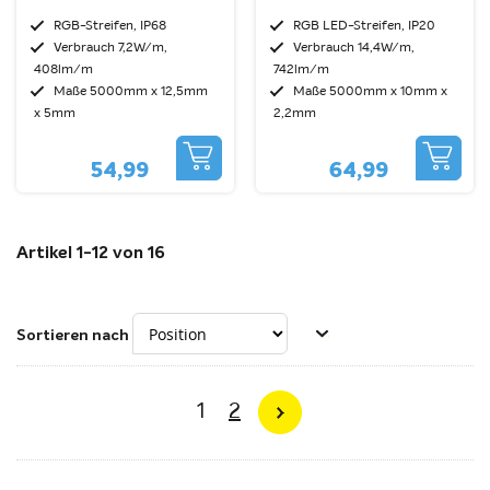
RGB-Streifen, IP68
RGB LED-Streifen, IP20
Verbrauch 7,2W/m,
Verbrauch 14,4W/m,
408lm/m
742lm/m
Maße 5000mm x 12,5mm
Maße 5000mm x 10mm x
x 5mm
2,2mm
54,99
64,99
Artikel
1
-
12
von
16
Sortieren nach
Seite
Sie lesen gerade Seite
Seite
1
2
Seite
Weiter