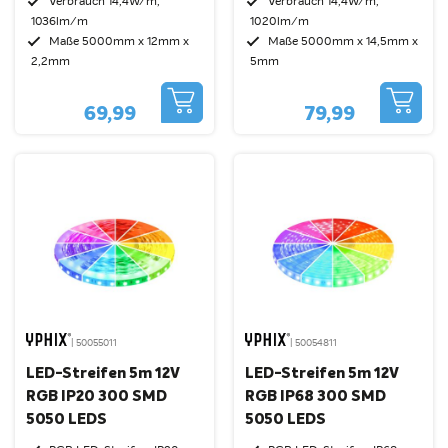
Verbrauch 14,4W/m,
Verbrauch 14,4W/m,
1036lm/m
1020lm/m
Maße 5000mm x 12mm x
Maße 5000mm x 14,5mm x
2,2mm
5mm
69,99
79,99
| 50055011
| 50054811
LED-Streifen 5m 12V
LED-Streifen 5m 12V
RGB IP20 300 SMD
RGB IP68 300 SMD
5050 LEDS
5050 LEDS