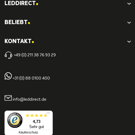
.
LEDDIRECT
.
BELIEBT
.
KONTAKT
+49 (0) 211 38 76 93 29
+31 (0) 88 0100 400
info@leddirect.de
...
4,73
Sehr gut
Käuferschutz