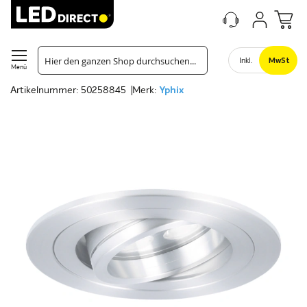
Inkl.
MwSt
Menü
Artikelnummer: 50258845
Merk:
Yphix