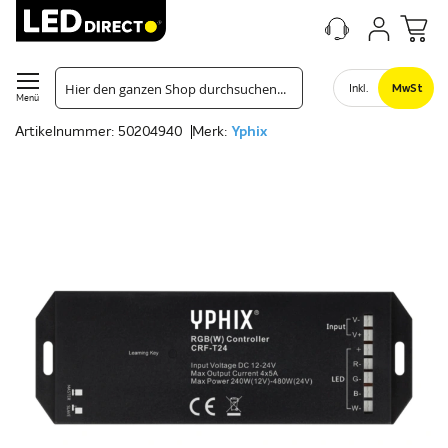
Inkl.
MwSt
Menü
Artikelnummer: 50204940
Merk:
Yphix