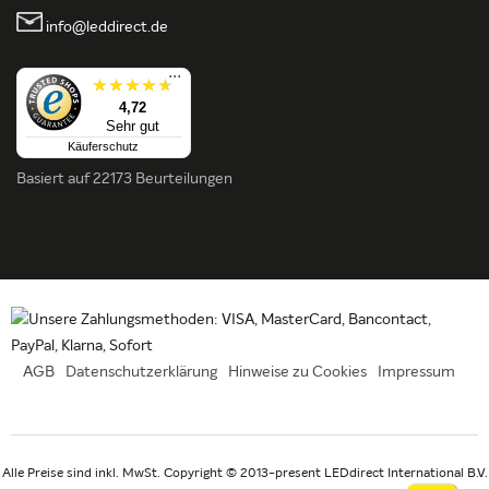
info@leddirect.de
...
4,72
Sehr gut
Käuferschutz
Basiert auf
22173 Beurteilungen
AGB
Datenschutzerklärung
Hinweise zu Cookies
Impressum
Alle Preise sind inkl. MwSt. Copyright © 2013-present LEDdirect International B.V.