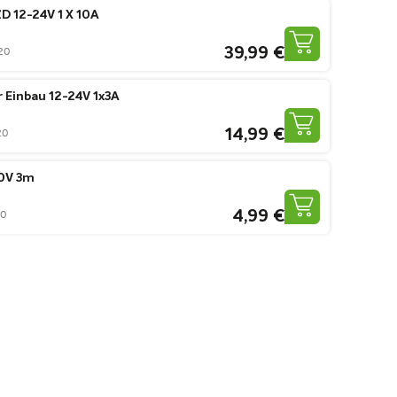
 12-24V 1 X 10A
39,99 €
20
Einbau 12-24V 1x3A
14,99 €
20
30V 3m
4,99 €
60