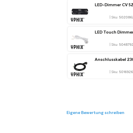
LED-Dimmer CV 5ZD
| Sku: 502086
LED Touch Dimmer 
| Sku: 504879
Anschlusskabel 2
| Sku: 501692
Eigene Bewertung schreiben