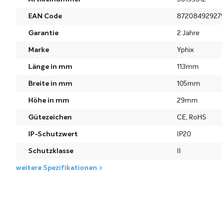
EAN Code
87208492927
Garantie
2 Jahre
Marke
Yphix
Länge in mm
113mm
Breite in mm
105mm
Höhe in mm
29mm
Gütezeichen
CE, RoHS
IP-Schutzwert
IP20
Schutzklasse
II
weitere Spezifikationen