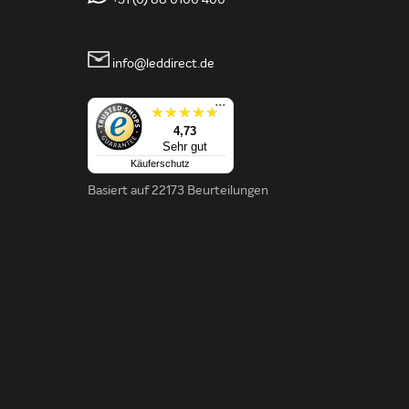
+31 (0) 88 0100 400
info@leddirect.de
...
4,73
Sehr gut
Käuferschutz
Basiert auf
22173 Beurteilungen