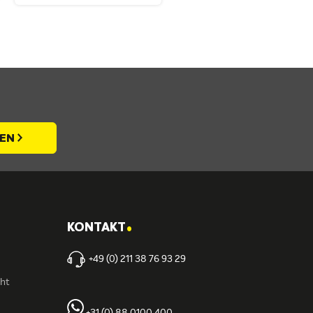
REN
.
KONTAKT
+49 (0) 211 38 76 93 29
cht