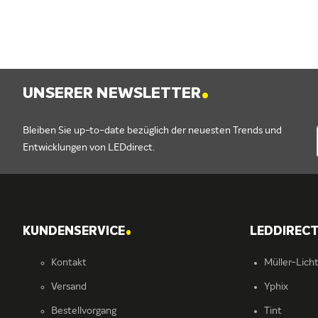
.
UNSERER NEWSLETTER
Bleiben Sie up-to-date bezüglich der neuesten Trends und
Entwicklungen von LEDdirect.
.
KUNDENSERVICE
LEDDIREC
Kontakt
Müller-Lich
Versand
Yphix
Bestellvorgang
Tint