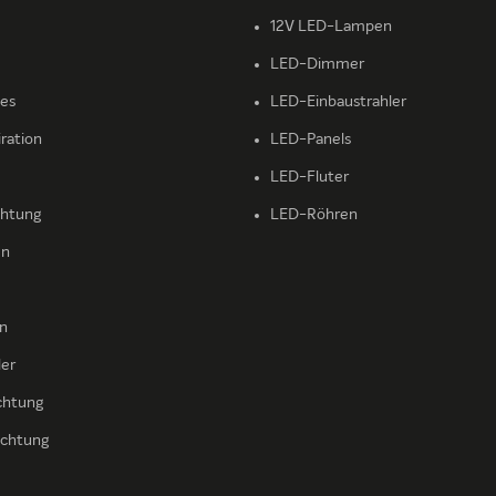
12V LED-Lampen
LED-Dimmer
ies
LED-Einbaustrahler
iration
LED-Panels
LED-Fluter
htung
LED-Röhren
en
en
ler
chtung
chtung