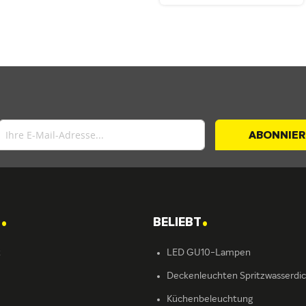
ABONNIE
.
.
T
BELIEBT
t
LED GU10-Lampen
Deckenleuchten Spritzwasserdi
Küchenbeleuchtung