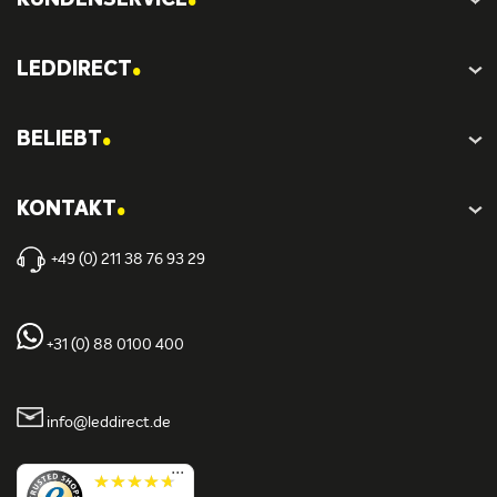
KUNDENSERVICE
.
LEDDIRECT
.
BELIEBT
.
KONTAKT
+49 (0) 211 38 76 93 29
+31 (0) 88 0100 400
info@leddirect.de
...