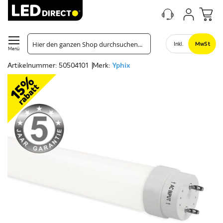
Inkl.
MwSt
Menü
Artikelnummer: 50504101
Merk:
Yphix