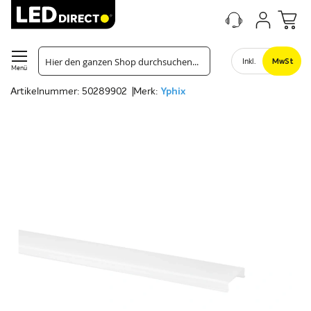
Inkl.
MwSt
Menü
Artikelnummer: 50289902
Merk:
Yphix