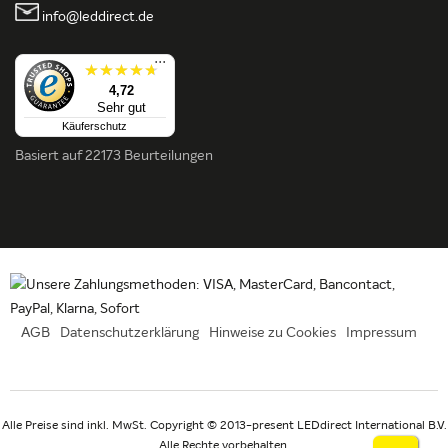
info@leddirect.de
...
4,72
Sehr gut
Käuferschutz
Basiert auf
22173 Beurteilungen
AGB
Datenschutzerklärung
Hinweise zu Cookies
Impressum
Alle Preise sind inkl. MwSt. Copyright © 2013-present LEDdirect International B.V.
Alle Rechte vorbehalten.