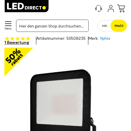
Inkl.
MwSt
Menü
Bewertung:
Artikelnummer: 50508235
Merk:
Yphix
100
100
% of
1
Bewertung