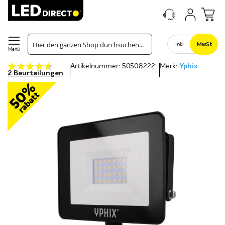
Inkl.
MwSt
Menü
Bewertung:
Artikelnummer: 50508222
Merk:
Yphix
87
100
% of
2
Beurteilungen